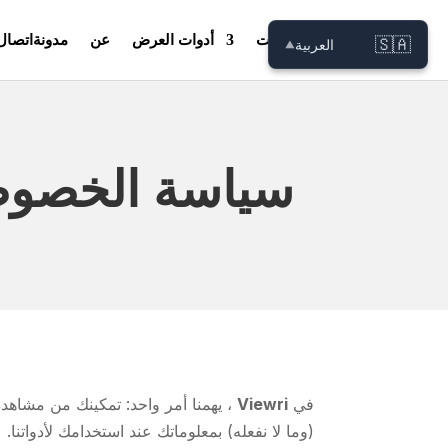
بيت
أدوات العرض
عن
مدونة
اتصال
🇸🇦
العربية
▼
سياسة الخصوص
في
Viewri
، يهمنا أمر واحد: تمكينك من مشاه
(وما لا نفعله) بمعلوماتك عند استخدامك لأدواتنا.